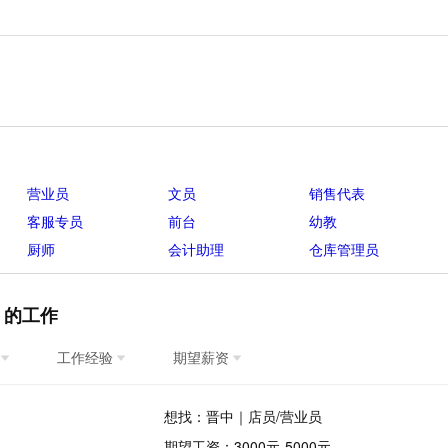
营业员
文员
销售代表
客服专员
前台
幼教
厨师
会计助理
仓库管理员
】的工作
工作经验
期望薪资
想找：晋中｜店员/营业员
期望工资：3000元-5000元