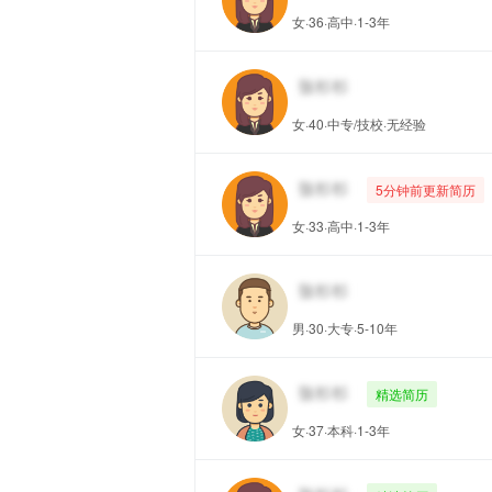
女·36·高中·1-3年
女·40·中专/技校·无经验
5分钟前更新简历
女·33·高中·1-3年
男·30·大专·5-10年
精选简历
女·37·本科·1-3年