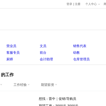
登录
|
注册
个人中心
营业员
文员
销售代表
客服专员
前台
幼教
厨师
会计助理
仓库管理员
】的工作
工作经验
期望薪资
想找：晋中｜促销/导购员
期望工资：2000元-3000元