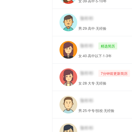
女·39·高中·5-10年
男·29·高中·无经验
精选简历
女·40·高中以下·1-3年
7分钟前更新简历
女·28·大专·无经验
男·25·中专/技校·无经验