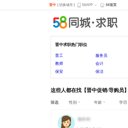
晋中
[
切换城市
]
58APP
58首页
晋中求职热门职位
普工
服务员
教师
会计
保安
保洁
这些人都在找【晋中促销/导购员
筛选
性别
年龄
学历