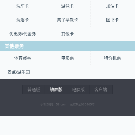
洗车卡
游泳卡
加油卡
洗浴卡
亲子早教卡
图书卡
优惠券/代金券
其他卡
其他票务
体育赛事
电影票
特价机票
景点/游乐园
普通版
触屏版
电脑版
客户端
手机58网：58.com 京ICP证060405号