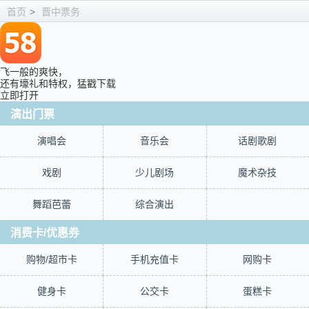
首页
>
晋中票务
飞一般的爽快，
还有壕礼和特权，猛戳下载
立即打开
演出门票
演唱会
音乐会
话剧歌剧
戏剧
少儿剧场
魔术杂技
舞蹈芭蕾
综合演出
消费卡/优惠券
购物/超市卡
手机充值卡
网购卡
健身卡
公交卡
蛋糕卡