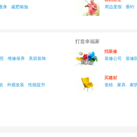
瘦身
减肥瑜伽
周边度假
垂钓
打造幸福家
找装修
照
维修保养
美容装饰
装修公司
装修
买建材
航
外观改装
性能提升
瓷砖
家具
家