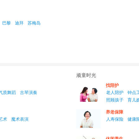
巴黎
迪拜
苏梅岛
顽童时光
找陪护
气质舞蹈
古琴演奏
老人陪护
钟点
照顾孩子
育儿
养老保障
艺术
魔术表演
人寿保险
健康
休闲养生