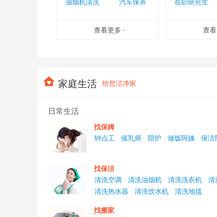
油烟机清洗
汽车保养
在职研究生
查看更多
查看
找保姆
找保洁
攒技能
找搬家
找装修
学IT
家庭生活
给您洁净家
找陪护
房屋维修
职场相关
家电维修
其他维修
学管理
日常生活
疏通
跑腿
找保姆
配送
婚庆公司
钟点工
催乳师
陪护
做饭阿姨
保洁
优雅生活
养老保障
买车
用车
找保洁
清洗空调
清洗油烟机
清洗洗衣机
清
清洗热水器
清洗饮水机
清洗地毯
找搬家