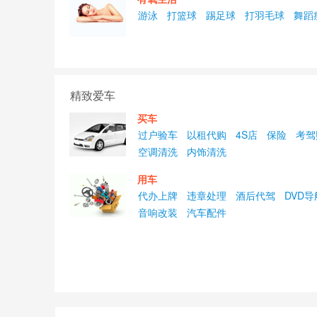
游泳
打篮球
踢足球
打羽毛球
舞蹈
精致爱车
买车
过户验车
以租代购
4S店
保险
考驾
空调清洗
内饰清洗
用车
代办上牌
违章处理
酒后代驾
DVD导
音响改装
汽车配件