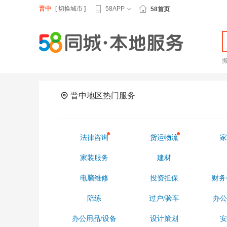
晋中
[
切换城市
]
58APP
58首页
晋中地区热门服务
法律咨询
货运物流
家
家装服务
建材
电脑维修
投资担保
财务
陪练
过户/验车
办公
办公用品/设备
设计策划
安