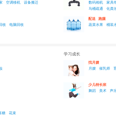
家
空调移机
设备搬迁
数码相机
家具
马桶疏通
化粪
配送
跑腿
回收
电脑回收
蔬菜水果
桶装
学习成长
找月嫂
妆
月嫂
催乳师
少儿特长班
舞蹈
美术
声
喜糖
花束