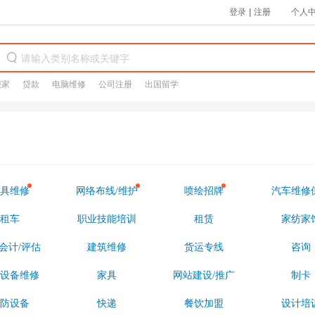
登录
|
注册
个人
搬家
贷款
电脑维修
公司注册
出国留学
具维修
网络布线/维护
喷绘招牌
汽车维修
租车
职业技能培训
租赁
家纺家
会计/评估
建筑维修
货运专线
咨询
设备维修
家具
网站建设/推广
制卡
防设备
快递
餐饮加盟
设计培