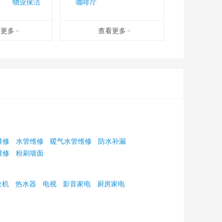
物业保洁
咖啡厅
看更多
查看更多
企业办公
周末游
小长假
找物流
出境游
机票酒店
找维修
户外探险
尝美食
聚会趴
维修
水管维修
暖气水管维修
防水补漏
维修
粉刷墙面
衣机
热水器
电视
影音家电
厨房家电