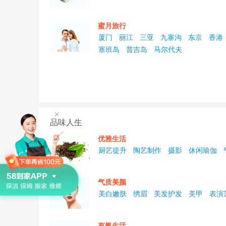
蜜月旅行
厦门
丽江
三亚
九寨沟
东京
香港
塞班岛
普吉岛
马尔代夫
×
品味人生
优雅生活
厨艺提升
陶艺制作
摄影
休闲瑜伽
气质美颜
美白嫩肤
绣眉
美发护发
美甲
表演
有氧生活