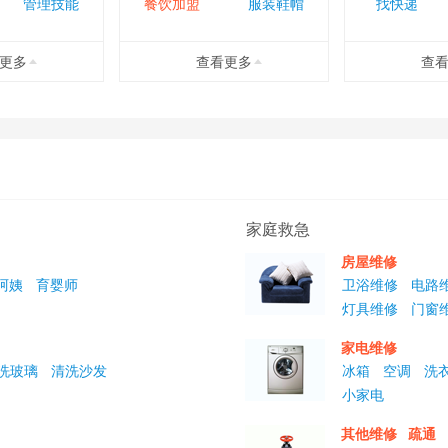
管理技能
餐饮加盟
服装鞋帽
找快递
更多
查看更多
查
学设计
开公司
找财务
营销推广
学外语
找加盟
找批发
业务辅助
攒学历
找场地
要搬迁
出国留学
租赁
家庭救急
房屋维修
阿姨
育婴师
卫浴维修
电路
灯具维修
门窗
家电维修
洗玻璃
清洗沙发
冰箱
空调
洗
小家电
其他维修
疏通