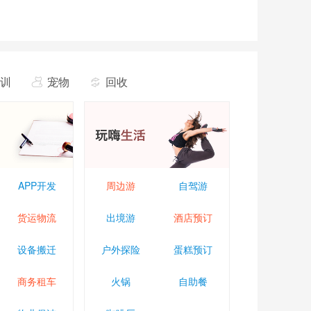
训
宠物
回收
APP开发
周边游
自驾游
货运物流
出境游
酒店预订
设备搬迁
户外探险
蛋糕预订
商务租车
火锅
自助餐