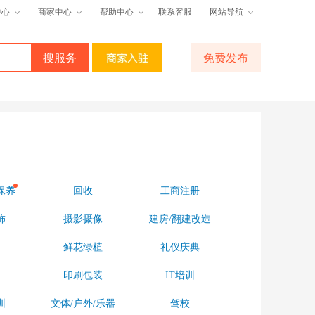
中心
商家中心
帮助中心
联系客服
网站导航
免费发布
保养
回收
工商注册
饰
摄影摄像
建房/翻建改造
鲜花绿植
礼仪庆典
印刷包装
IT培训
训
文体/户外/乐器
驾校