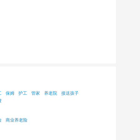
工
保姆
护工
管家
养老院
接送孩子
嫂
险
商业养老险