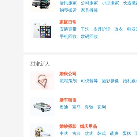
居民搬家
公司搬家
小型搬家
长途搬
钢琴搬运
家具拆装
家庭日常
安装宽带
干洗
皮具护理
改衣
电器
手机回收
数码回收
甜蜜新人
婚庆公司
流程策划
司仪督导
摄影摄像
婚礼跟
婚车租赁
奥迪
宝马
奔驰
宾利
婚纱摄影
婚庆用品
中式
古典
欧式
韩式
请柬
蛋糕