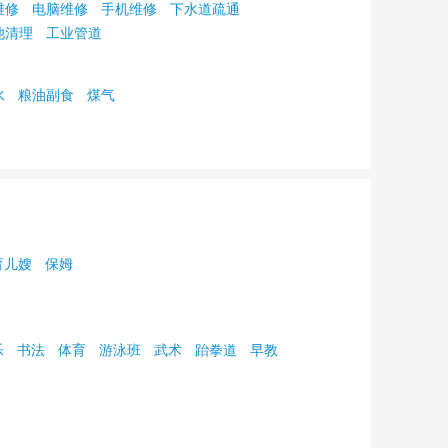
维修
电脑维修
手机维修
下水道疏通
池清理
工业管道
水
粮油副食
煤气
育儿嫂
保姆
乐
书法
体育
游泳班
武术
跆拳道
早教