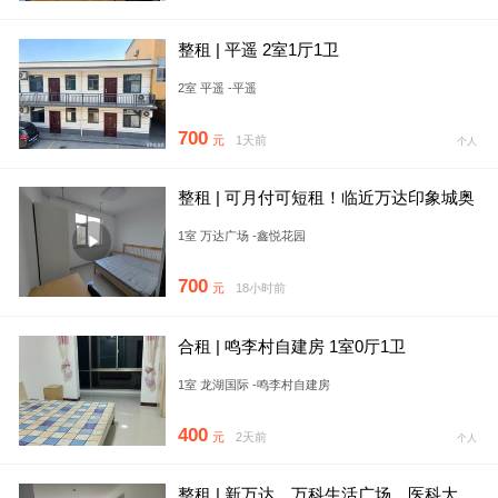
整租 | 平遥 2室1厅1卫
2室 平遥 -平遥
700
元
1天前
个人
整租 | 可月付可短租！临近万达印象城奥
莱，一居室独卫，拎包入
1室 万达广场 -鑫悦花园
700
元
18小时前
合租 | 鸣李村自建房 1室0厅1卫
1室 龙湖国际 -鸣李村自建房
400
元
2天前
个人
整租 | 新万达，万科生活广场，医科大，