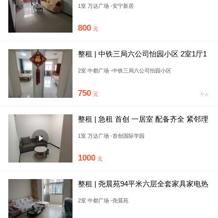
1室 万达广场 -安宁新居
800
元
整租 | 中铁三局六公司怡园小区 2室1厅1
卫
2室 中都广场 -中铁三局六公司怡园小区
750
元
个人
整租 | 急租 首创 一居室 配备齐全 紧邻理
工大 怡然 拎包
1室 万达广场 -首创国际学园
1000
元
整租 | 尧晨苑94平米六层全套家具家电热
水器500
2室 中都广场 -尧晨苑