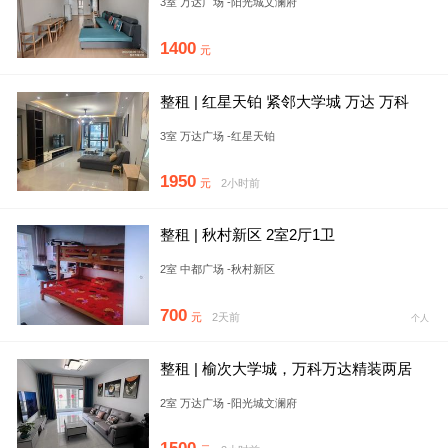
3室 万达广场 -阳光城文澜府
1400
元
整租 | 红星天铂 紧邻大学城 万达 万科
3室 万达广场 -红星天铂
1950
元
2小时前
整租 | 秋村新区 2室2厅1卫
2室 中都广场 -秋村新区
700
元
2天前
个人
整租 | 榆次大学城，万科万达精装两居
室，随时看房，拎包入住
2室 万达广场 -阳光城文澜府