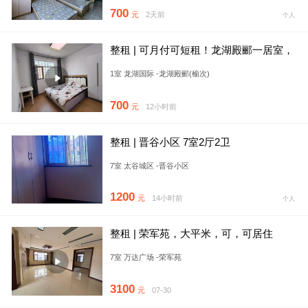
700
元
2天前
个人
整租 | 可月付可短租！龙湖殿郦一居室，
独立卫浴，临近奥莱城万
1室 龙湖国际 -龙湖殿郦(榆次)
700
元
12小时前
整租 | 晋谷小区 7室2厅2卫
7室 太谷城区 -晋谷小区
1200
元
14小时前
个人
整租 | 荣军苑，大平米，可，可居住
7室 万达广场 -荣军苑
3100
元
07-30