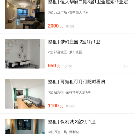
整租 | 恒大华府二期3居1卫全屋索菲亚定
制住家好房随时能看配
3室 万达广场 -晋中恒大华府
2000
元
07-31
整租 | 梦幻庄园 2室1厅1卫
2室 祁县城区 -梦幻庄园
650
元
2天前
个人
整租 | 可短租可月付随时看房
3室 迎宾街 -金科博翠天宸1期
1100
元
07-27
整租 | 保利城 3室2厅1卫
3室 万达广场 -保利城