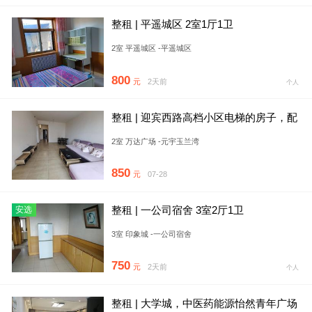
整租 | 平遥城区 2室1厅1卫
2室 平遥城区 -平遥城区
800
元
2天前
个人
整租 | 迎宾西路高档小区电梯的房子，配
套齐全，拎包入住
2室 万达广场 -元宇玉兰湾
850
元
07-28
整租 | 一公司宿舍 3室2厅1卫
安选
3室 印象城 -一公司宿舍
750
元
2天前
个人
整租 | 大学城，中医药能源怡然青年广场