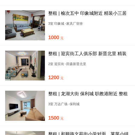
整租 | 榆次五中 印象城附近 精装小三居
有空调 随时看房
3室 印象城 -家具厂宿舍
1000
元
整租 | 迎宾街工人俱乐部 新晋北里 精装
两室 榆次印象城附近
2室 迎宾街 -田森新晋北里
1200
元
整租 | 龙湖大街 保利城 职教港附近 整租
豪华三居。自住标准
3室 万达广场 -保利城
1500
元
整租 | 和顺路文苑街小学对面，莱茵小镇