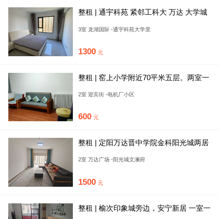
整租 | 通宇科苑 紧邻工科大 万达 大学城
3室 龙湖国际 -通宇科苑大学里
1300
元
整租 | 窑上小学附近70平米五层。两室一
厅全套家具家电热水器
2室 迎宾街 -电机厂小区
600
元
整租 | 定阳万达晋中学院金科阳光城两居
室可短租可月付带空调
2室 万达广场 -阳光城文澜府
1500
元
整租 | 榆次印象城旁边，安宁新居 一室一
厅 有空调，随时看房