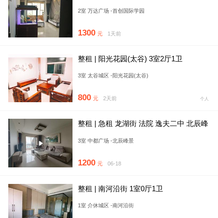
附近。首创三期，随时看
2室 万达广场 -首创国际学园
1300
元
1天前
整租 | 阳光花园(太谷) 3室2厅1卫
3室 太谷城区 -阳光花园(太谷)
800
元
2天前
个人
整租 | 急租 龙湖街 法院 逸夫二中 北辰峰
景 精装三居俩卫
3室 中都广场 -北辰峰景
1200
元
06-18
整租 | 南河沿街 1室0厅1卫
1室 介休城区 -南河沿街