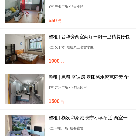
简装家具淋浴家电65
2室 中都广场 -华美小区
650
元
整租 | 晋华旁两室两厅一厨一卫精装拎包
入住看房方便，低楼层非
2室 火车站 -地建八三宿舍小区
1000
元
整租 | 急租 空调房 定阳路水蜜芭莎旁 华
都公园里 精装俩居
2室 万达广场 -华都公园里
1500
元
整租 | 榆次印象城 安宁小学附近 两室一
厅 有空调500元
2室 中都广场 -建委宿舍