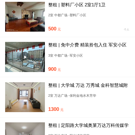
整租 | 塑料厂小区 2室1厅1卫
2室 中都广场 -塑料厂小区
500
元
个人
整租 | 免中介费 精装拎包入住 军安小区
旁西苑新区 近山大附
3室 中都广场 -军安小区
900
元
整租 | 大学城 万达 万秀城 金科智慧城附
近保利两居转租 随
2室 万达广场 -保利金地水木芳华
1300
元
整租 | 定阳路大学城奥莱万达万科传媒学
院旁阳光城文澜府三居精