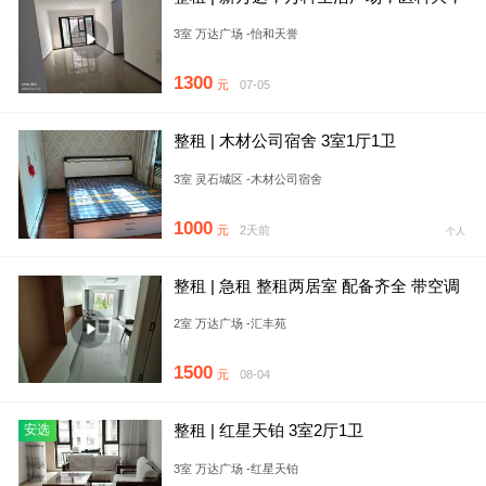
传媒大学
3室 万达广场 -怡和天誉
1300
元
07-05
整租 | 木材公司宿舍 3室1厅1卫
3室 灵石城区 -木材公司宿舍
1000
元
2天前
个人
整租 | 急租 整租两居室 配备齐全 带空调
紧邻万达 万科
2室 万达广场 -汇丰苑
1500
元
08-04
整租 | 红星天铂 3室2厅1卫
安选
3室 万达广场 -红星天铂