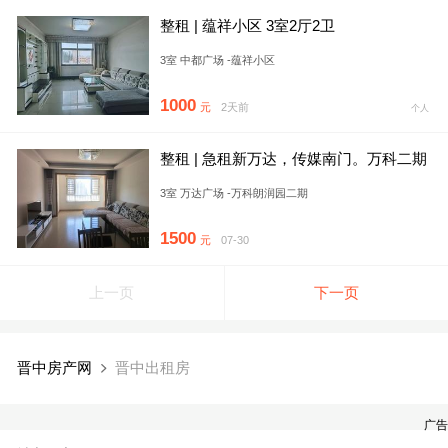
整租 | 蕴祥小区 3室2厅2卫
3室 中都广场 -蕴祥小区
1000
元
2天前
个人
整租 | 急租新万达，传媒南门。万科二期
就三居家具家电齐全。停
3室 万达广场 -万科朗润园二期
1500
元
07-30
上一页
下一页
晋中房产网
晋中出租房
广告