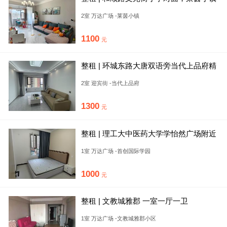
两室一卫精装修配置齐全
2室 万达广场 -莱茵小镇
1100
元
整租 | 环城东路大唐双语旁当代上品府精
装修两居自住标准拎包入
2室 迎宾街 -当代上品府
1300
元
整租 | 理工大中医药大学学怡然广场附近
1室1厅出租可短租可月
1室 万达广场 -首创国际学园
1000
元
整租 | 文教城雅郡 一室一厅一卫
1室 万达广场 -文教城雅郡小区