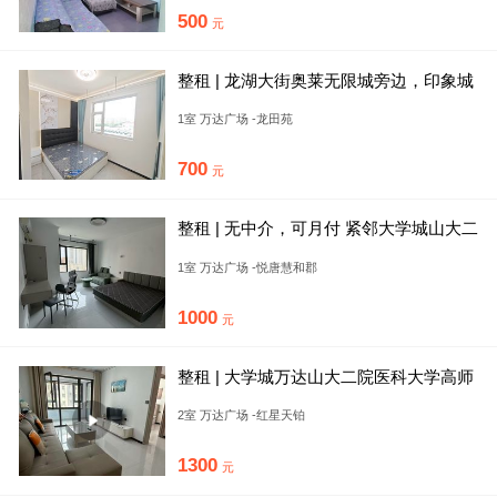
500
元
整租 | 龙湖大街奥莱无限城旁边，印象城
万达附近精装一居可短租
1室 万达广场 -龙田苑
700
元
整租 | 无中介，可月付 紧邻大学城山大二
院，培文，医科大
1室 万达广场 -悦唐慧和郡
1000
元
整租 | 大学城万达山大二院医科大学高师
附小旁红星天铂两居可短
2室 万达广场 -红星天铂
1300
元