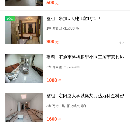
500
元
整租 | 米加U天地 1室1厅1卫
安选
1室 迎宾街 -米加U天地
900
元
个人
整租 | 汇通南路梧桐里小区三居室家具热
水器齐全拎包入住
3室 郭家堡 -五辰梧桐里
1000
元
整租 | 定阳路大学城奥莱万达万科金科智
慧城旁阳光城文澜府三居
3室 万达广场 -阳光城文澜府
1600
元