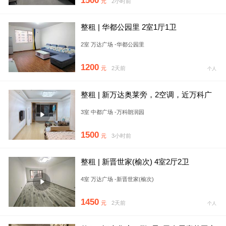
1500
元
2小时前
整租 | 华都公园里 2室1厅1卫
2室 万达广场 -华都公园里
1200
元
2天前
个人
整租 | 新万达奥莱旁，2空调，近万科广
场，传媒，晋中学院，理
3室 中都广场 -万科朗润园
1500
元
3小时前
整租 | 新晋世家(榆次) 4室2厅2卫
4室 万达广场 -新晋世家(榆次)
1450
元
2天前
个人