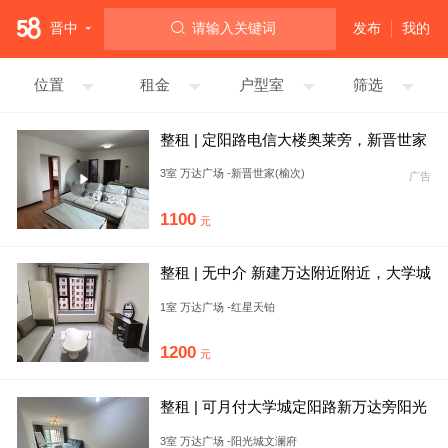
晋中
请输入关键词
发布
我的
位置
租金
户型室
筛选
整租 | 定阳路电信大楼奥莱旁，新晋世家
三室一卫精装修配置齐全
3室 万达广场 -新晋世家(榆次)
广告
1100
元
整租 | 无中介 新建万达附近附近，大学城
中心
1室 万达广场 -红星天铂
1200
元
整租 | 可月付大学城定阳路新万达旁阳光
城文澜府三室一卫拎包入
3室 万达广场 -阳光城文澜府