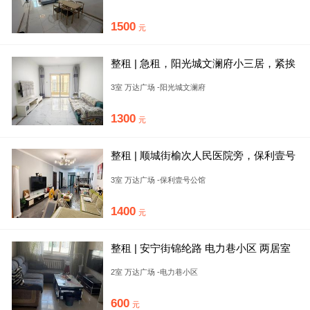
1500
元
整租 | 急租，阳光城文澜府小三居，紧挨
万达，奥莱，金科智慧城
3室 万达广场 -阳光城文澜府
1300
元
整租 | 顺城街榆次人民医院旁，保利壹号
公馆三期三室两卫精装修
3室 万达广场 -保利壹号公馆
1400
元
整租 | 安宁街锦纶路 电力巷小区 两居室
有空调 随时看房
2室 万达广场 -电力巷小区
600
元