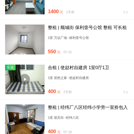
1400
元
2天前
个人
整租 | 顺城街 保利壹号公馆 整租 可长租
人民医院汇通
1室 万达广场 -保利壹号公馆
550
元
07-31
合租 | 使赵村自建房 1室0厅1卫
安选
1室 居然之家 -使赵村自建房
400
元
2天前
个人
整租 | 经纬厂八区经纬小学旁一室拎包入
住一层采光好看房方便免
1室 迎宾街 -经纬八区
400
元
07-16