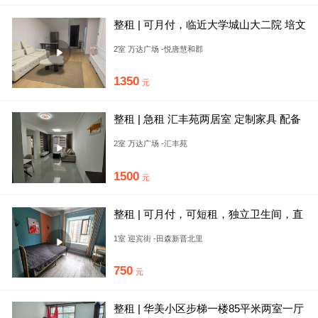
整租 | 可月付，临近大学城山大二院 培文
医科大
2室 万达广场 -悦唐慧和郡
1350
元
整租 | 急租 汇丰苑两居室 定制家具 配备
齐全 紧邻传媒 万
2室 万达广场 -汇丰苑
1500
元
整租 | 可月付，可短租，独立卫生间，直
接拎包入住，紧邻工人俱
1室 迎宾街 -田森新晋北里
750
元
整租 | 华美小区步梯一楼85平米两室一厅