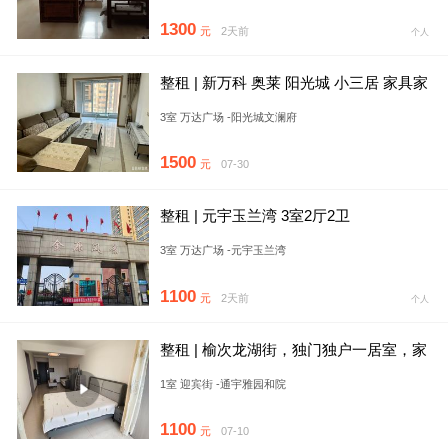
1300
元
2天前
个人
整租 | 新万科 奥莱 阳光城 小三居 家具家
电齐全
3室 万达广场 -阳光城文澜府
1500
元
07-30
整租 | 元宇玉兰湾 3室2厅2卫
3室 万达广场 -元宇玉兰湾
1100
元
2天前
个人
整租 | 榆次龙湖街，独门独户一居室，家
具家电齐全，有空调，拎
1室 迎宾街 -通宇雅园和院
1100
元
07-10